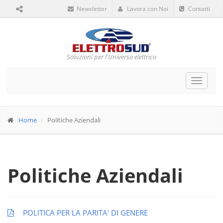
Newsletter
Lavora con Noi
Contatti
Soluzioni per l'Universo elettrico
Toggle
navigat
Home
Politiche Aziendali
Politiche Aziendali
POLITICA PER LA PARITA' DI GENERE