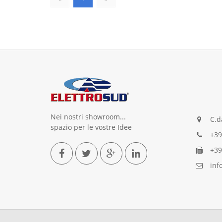
Nei nostri showroom...
C.da
spazio per le vostre Idee
+39
+39
info