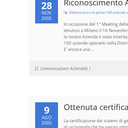
Riconoscimento 
28
NOV
Elettrosud tra le prime 100 aziende op
2005
In occasione del 1° Meeting della
tenutosi a Milano il 16 Novemb
la nostra Azienda è stata inserit
100 aziende operanti nella Distrib
E' ancora una ...
Comunicazioni Aziendali
|
Ottenuta certifi
9
AGO
La certificazione dei sistemi di g
2005
di un'azienda che ha saputo otti