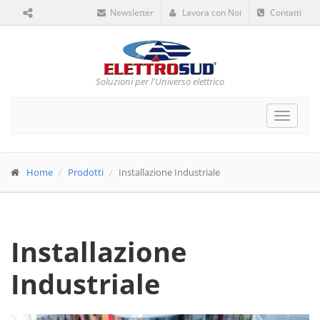
Newsletter
Lavora con Noi
Contatti
Soluzioni per l'Universo elettrico
Toggle
navigat
Home
Prodotti
Installazione Industriale
Installazione
Industriale