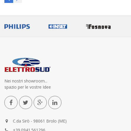
Nei nostri showroom...
spazio per le vostre Idee
C.da Sirò - 98061 Brolo (ME)
+39.0941.561296