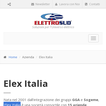
Newsletter
Lavora con Noi
Contatti
Soluzioni per l'Universo elettrico
Toggle
navigat
Home
Azienda
Elex Italia
Elex Italia
Nata nel 2001 dall'integrazione dei gruppi
GGA
e
Sogeme
,
Elex Italia
è una società consortile con
15 aziende