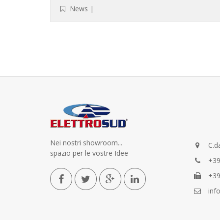
News
|
Nei nostri showroom...
C.da
spazio per le vostre Idee
+39
+39
info