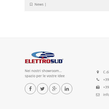
News
|
Nei nostri showroom...
C.da
spazio per le vostre Idee
+39
+39
info