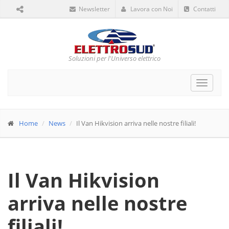
Newsletter
Lavora con Noi
Contatti
Soluzioni per l'Universo elettrico
Toggle
navigat
Home
News
Il Van Hikvision arriva nelle nostre filiali!
Il Van Hikvision
arriva nelle nostre
filiali!